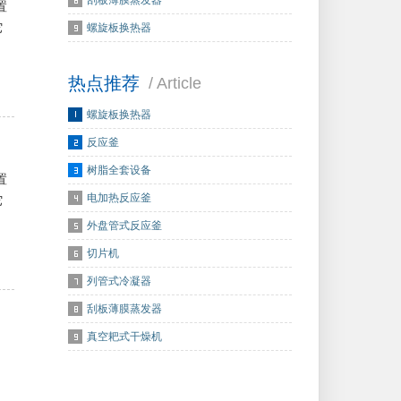
刮板薄膜蒸发器
置
它
螺旋板换热器
热点推荐
/ Article
螺旋板换热器
反应釜
树脂全套设备
置
电加热反应釜
它
外盘管式反应釜
切片机
列管式冷凝器
刮板薄膜蒸发器
真空耙式干燥机
、