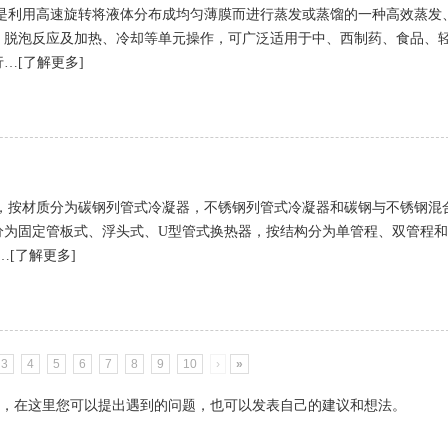
是利用高速旋转将液体分布成均匀薄膜而进行蒸发或蒸馏的一种高效蒸发
、脱泡反应及加热、冷却等单元操作，可广泛适用于中、西制药、食品、
…[了解更多]
，按材质分为碳钢列管式冷凝器，不锈钢列管式冷凝器和碳钢与不锈钢混
分为固定管板式、浮头式、U型管式换热器，按结构分为单管程、双管程
m…[了解更多]
3
4
5
6
7
8
9
10
›
»
，在这里您可以提出遇到的问题，也可以发表自己的建议和想法。