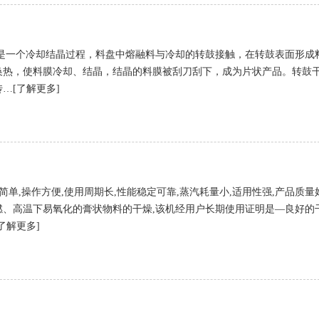
是一个冷却结晶过程，料盘中熔融料与冷却的转鼓接触，在转鼓表面形成
换热，使料膜冷却、结晶，结晶的料膜被刮刀刮下，成为片状产品。转鼓
…[了解更多]
简单,操作方便,使用周期长,性能稳定可靠,蒸汽耗量小,适用性强,产品质量好
燃、高温下易氧化的膏状物料的干燥,该机经用户长期使用证明是—良好的
了解更多]